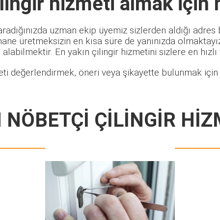
ingir
hizmeti almak için 
aradığınızda uzman ekip üyemiz sizlerden aldığı adres b
hane üretmeksizin en kısa süre de yanınızda olmaktayız.
alabilmektir. En yakın çilingir hizmetini sizlere en hızlı
ti değerlendirmek, öneri veya şikayette bulunmak için 
 NÖBETÇİ ÇİLİNGİR HİZ