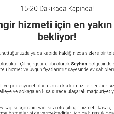
15-20 Dakikada Kapında!
ngir
hizmeti için en yakın 
bekliyor!
unuttuğunuzda ya da kapıda kaldığınızda sizlere bir tel
lacaktır. Çilingirgetir ekibi olarak
Seyhan
bölgesinde öz
eli hizmet ve uygun fiyatlarımız sayesinde ev sahipleri
eli ve profesyonel olan uzman kadromuz ile beraber sizl
leye ve sokağa en kısa sürede ulaşarak mağduriyet yaş
 ev kapısı açmanın yanı sıra oto çilingir hizmeti, kasa ç
rma hizmetlerini de vermektedirler. Ayrıca hırsızlık ona