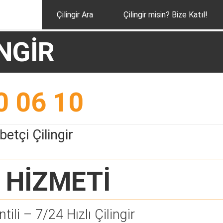
Çilingir Ara
Çilingir misin? Bize Katıl!
NGİR
0 06 10
etçi Çilingir
HİZMETİ
tili – 7/24 Hızlı Çilingir