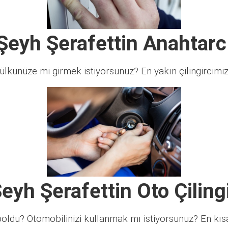
Şeyh Şerafettin Anahtarc
lkünüze mi girmek istiyorsunuz? En yakın çilingircimi
eyh Şerafettin Oto Çiling
ldu? Otomobilinizi kullanmak mı istiyorsunuz? En kısa 