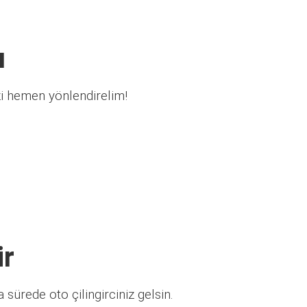
ı
zi hemen yönlendirelim!
ir
sürede oto çilingirciniz gelsin.