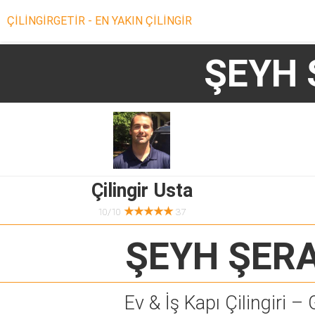
ÇİLİNGİRGETİR - EN YAKIN ÇİLİNGİR
ŞEYH 
Çilingir Usta
★★★★★
10/10
37
ŞEYH ŞER
Ev & İş Kapı Çilingiri – 