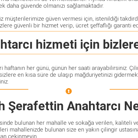
rerek daha güvende olmanızı sağlamaktadır.
 müşterilerimize güven vermesi için, istenildiği takdirde
zlere güvenli bir hizmet verip, ücret şeffaflığı garanti e
htarcı
hizmeti için bizlere
ri haftanın her günü, günün her saati arayabilirsiniz. Ç
lere en kısa süre de ulaşıp mağduriyetinizi gidermekte
niz.
h Şerafettin Anahtarcı
Ne
inde bulunan her mahalle ve sokağa verilen, kaliteli ve g
leri mahallenizde bulunan size en yakın çilingir ustasın
ktan çekinmeyin.