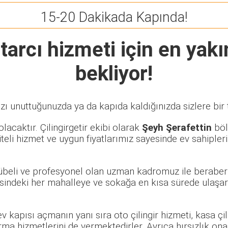
15-20 Dakikada Kapında!
tarcı
hizmeti için en yakın
bekliyor!
zı unuttuğunuzda ya da kapıda kaldığınızda sizlere bir 
lacaktır. Çilingirgetir ekibi olarak
Şeyh Şerafettin
bölg
eli hizmet ve uygun fiyatlarımız sayesinde ev sahipleri
crübeli ve profesyonel olan uzman kadromuz ile beraber
indeki her mahalleye ve sokağa en kısa sürede ulaşar
 ev kapısı açmanın yanı sıra oto çilingir hizmeti, kasa ç
rma hizmetlerini de vermektedirler. Ayrıca hırsızlık ona