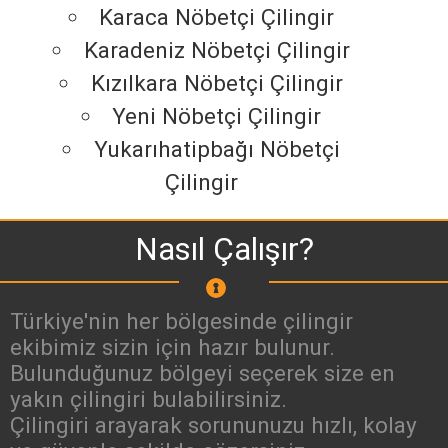
Karaca Nöbetçi Çilingir
Karadeniz Nöbetçi Çilingir
Kızılkara Nöbetçi Çilingir
Yeni Nöbetçi Çilingir
Yukarıhatipbağı Nöbetçi
Çilingir
Nasıl Çalışır?
Türkiye'nin her bölgesinde çilingir
ekibimiz sizin için hazır bulunur.
Bulunduğunuz bölgeyi seçerek size en
yakın çilingiri bulabilirsiniz.
Çilingiri arayarak sorununuzu hızlı, kolay