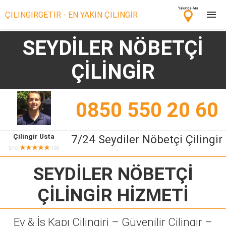
ÇİLİNGİRGETİR - EN YAKIN ÇİLİNGİR
SEYDİLER NÖBETÇİ
Çilingir Ara
ÇİLİNGİR
Çilingir misin? Bize Katıl!
0850 550 20 60
Çilingir Usta
7/24 Seydiler Nöbetçi Çilingir
★★★★★
9/10
199
SEYDİLER NÖBETÇİ
ÇİLİNGİR
HİZMETİ
Ev & İş Kapı Çilingiri – Güvenilir Çilingir –