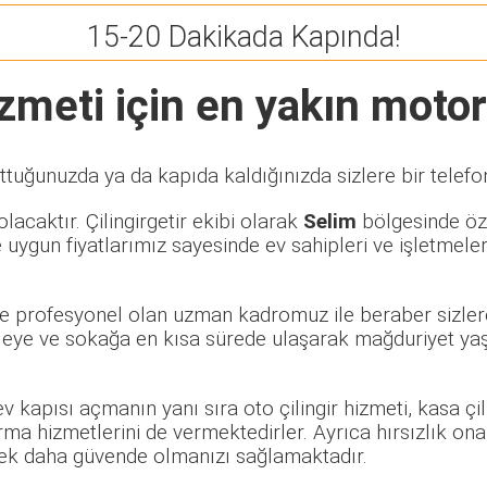
15-20 Dakikada Kapında!
zmeti için en yakın motorl
ttuğunuzda ya da kapıda kaldığınızda sizlere bir telefo
lacaktır. Çilingirgetir ekibi olarak
Selim
bölgesinde özel
 uygun fiyatlarımız sayesinde ev sahipleri ve işletmele
 ve profesyonel olan uzman kadromuz ile beraber sizlere
eye ve sokağa en kısa sürede ulaşarak mağduriyet yaşay
 ev kapısı açmanın yanı sıra oto çilingir hizmeti, kasa ç
rma hizmetlerini de vermektedirler. Ayrıca hırsızlık ona
rerek daha güvende olmanızı sağlamaktadır.