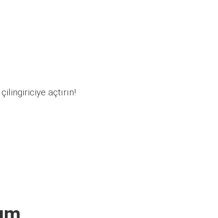
ilingiriciye açtırın!
rım