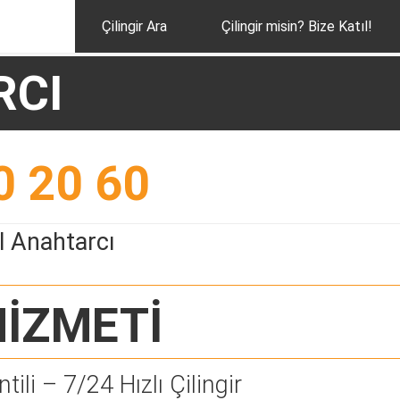
Çilingir Ara
Çilingir misin? Bize Katıl!
RCI
0 20 60
l Anahtarcı
İZMETİ
tili – 7/24 Hızlı Çilingir