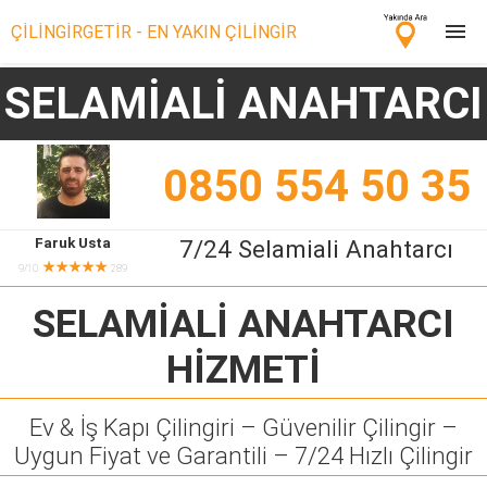
ÇİLİNGİRGETİR - EN YAKIN ÇİLİNGİR
SELAMİALİ ANAHTARCI
Çilingir Ara
Çilingir misin? Bize Katıl!
0850 554 50 35
Faruk Usta
7/24 Selamiali Anahtarcı
★★★★★
9/10
289
SELAMİALİ ANAHTARCI
HİZMETİ
Ev & İş Kapı Çilingiri – Güvenilir Çilingir –
Uygun Fiyat ve Garantili – 7/24 Hızlı Çilingir