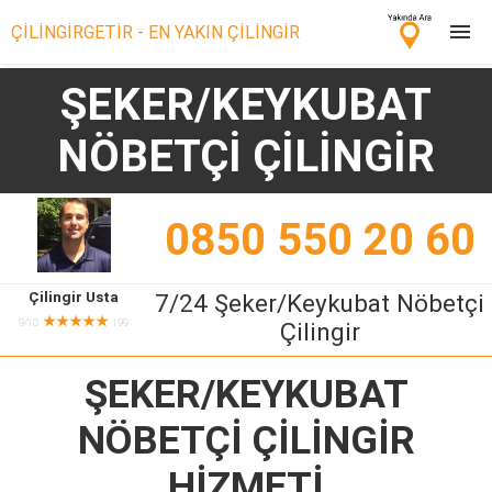
ÇİLİNGİRGETİR - EN YAKIN ÇİLİNGİR
ŞEKER/KEYKUBAT
Çilingir Ara
NÖBETÇİ ÇİLİNGİR
Çilingir misin? Bize Katıl!
0850 550 20 60
Çilingir Usta
7/24 Şeker/Keykubat Nöbetçi
★★★★★
9/10
199
Çilingir
ŞEKER/KEYKUBAT
NÖBETÇİ ÇİLİNGİR
HİZMETİ