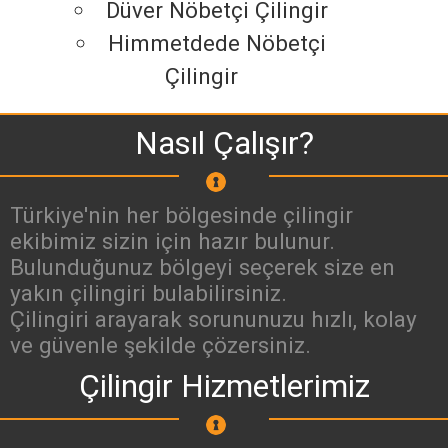
Düver Nöbetçi Çilingir
Himmetdede Nöbetçi
Çilingir
Nasıl Çalışır?
Türkiye'nin her bölgesinde çilingir
ekibimiz sizin için hazır bulunur.
Bulunduğunuz bölgeyi seçerek size en
yakın çilingiri bulabilirsiniz.
Çilingiri arayarak sorununuzu hızlı, kolay
ve güvenle şekilde çözersiniz.
Çilingir Hizmetlerimiz