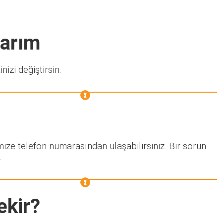
narım
nizi değiştirsin.
mize telefon numarasından ulaşabilirsiniz. Bir sorun
.
ekir?