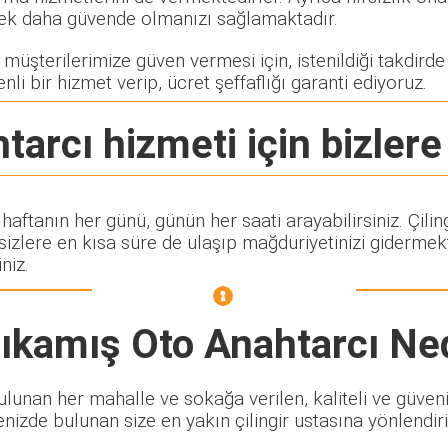
rerek daha güvende olmanızı sağlamaktadır.
üşterilerimize güven vermesi için, istenildiği takdirde ç
nli bir hizmet verip, ücret şeffaflığı garanti ediyoruz.
tarcı
hizmeti için bizlere
 haftanın her günü, günün her saati arayabilirsiniz. Çi
lere en kısa süre de ulaşıp mağduriyetinizi gidermekte
niz.
ıkamış Oto Anahtarcı
Ned
unan her mahalle ve sokağa verilen, kaliteli ve güvenili
enizde bulunan size en yakın çilingir ustasına yönlendiri
.