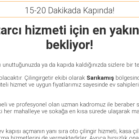
15-20 Dakikada Kapında!
arcı
hizmeti için en yakın
bekliyor!
ı unuttuğunuzda ya da kapıda kaldığınızda sizlere bir t
lacaktır. Çilingirgetir ekibi olarak
Sarıkamış
bölgesinde
eli hizmet ve uygun fiyatlarımız sayesinde ev sahipleri
übeli ve profesyonel olan uzman kadromuz ile beraber s
 her mahalleye ve sokağa en kısa sürede ulaşarak mağd
 ev kapısı açmanın yanı sıra oto çilingir hizmeti, kasa ç
rma hizmetlerini de vermektedirler. Ayrıca hırsızlık ona