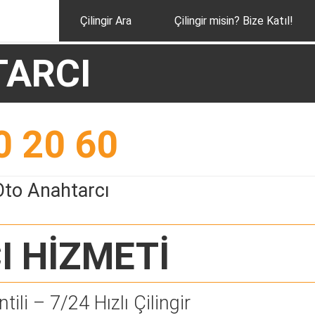
Çilingir Ara
Çilingir misin? Bize Katıl!
TARCI
0 20 60
Oto Anahtarcı
I
HİZMETİ
tili – 7/24 Hızlı Çilingir