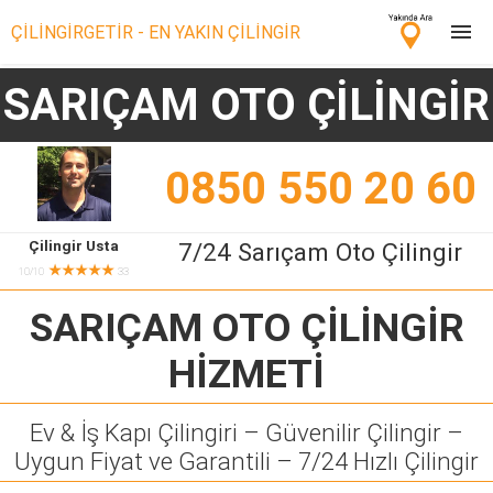
ÇİLİNGİRGETİR - EN YAKIN ÇİLİNGİR
SARIÇAM OTO ÇİLİNGİR
Çilingir Ara
Çilingir misin? Bize Katıl!
0850 550 20 60
Çilingir Usta
7/24 Sarıçam Oto Çilingir
★★★★★
10/10
33
SARIÇAM OTO ÇİLİNGİR
HİZMETİ
Ev & İş Kapı Çilingiri – Güvenilir Çilingir –
Uygun Fiyat ve Garantili – 7/24 Hızlı Çilingir