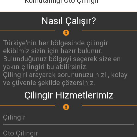
Komutanlığı Oto Çilingir
Nasıl Çalışır?
Türkiye'nin her bölgesinde çilingir
ekibimiz sizin için hazır bulunur.
Bulunduğunuz bölgeyi seçerek size en
yakın çilingiri bulabilirsiniz.
Çilingiri arayarak sorununuzu hızlı, kolay
ve güvenle şekilde çözersiniz.
Çilingir Hizmetlerimiz
Çilingir
Oto Çilingir