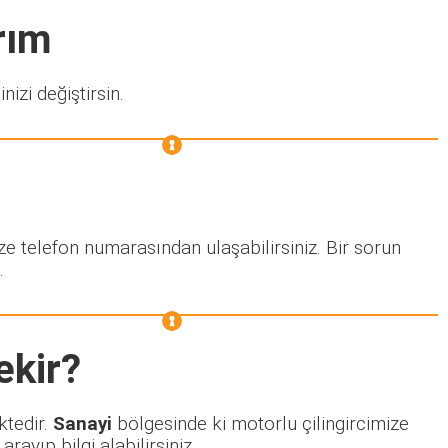
rım
nizi değiştirsin.
ze telefon numarasından ulaşabilirsiniz. Bir sorun
.
ekir?
ktedir.
Sanayi
bölgesinde ki motorlu çilingircimize
ayıp bilgi alabilirsiniz.