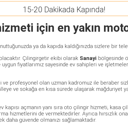
15-20 Dakikada Kapında!
izmeti için en yakın motor
nuttuğunuzda ya da kapıda kaldığınızda sizlere bir tel
lacaktır. Çilingirgetir ekibi olarak
Sanayi
bölgesinde öz
 uygun fiyatlarımız sayesinde ev sahipleri ve işletmele
eli ve profesyonel olan uzman kadromuz ile beraber sizl
leye ve sokağa en kısa sürede ulaşarak mağduriyet yaş
 ev kapısı açmanın yanı sıra oto çilingir hizmeti, kasa ç
rma hizmetlerini de vermektedirler. Ayrıca hırsızlık ona
rerek daha güvende olmanızı sağlamaktadır.