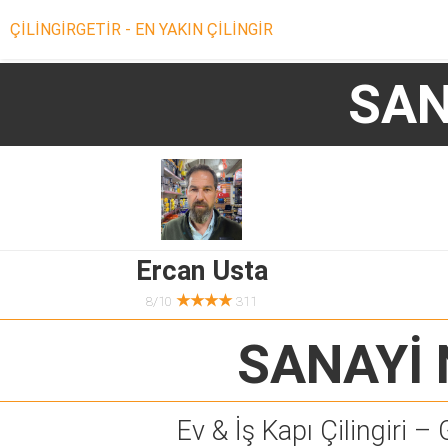
ÇİLİNGİRGETİR - EN YAKIN ÇİLİNGİR
SAN
Ercan Usta
★★★★
8/10
311
SANAYİ 
Ev & İş Kapı Çilingiri – 