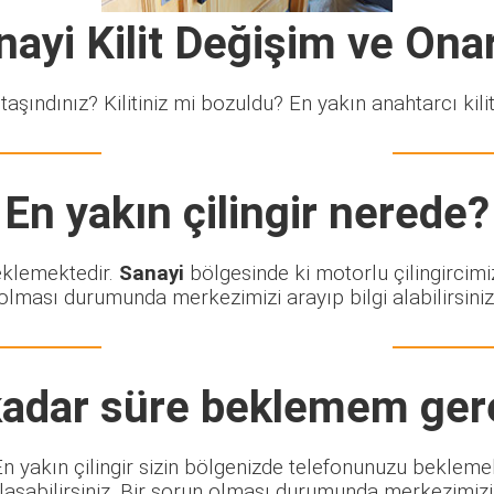
nayi Kilit Değişim ve Ona
taşındınız? Kilitiniz mi bozuldu? En yakın anahtarcı kiliti
En yakın çilingir nerede?
beklemektedir.
Sanayi
bölgesinde ki motorlu çilingircimi
olması durumunda merkezimizi arayıp bilgi alabilirsiniz
adar süre beklemem ger
. En yakın çilingir sizin bölgenizde telefonunuzu bekleme
şabilirsiniz. Bir sorun olması durumunda merkezimizi ar