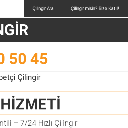
Çilingir Ara
Çilingir misin? Bize Katıl!
NGİR
0 50 45
etçi Çilingir
HİZMETİ
tili – 7/24 Hızlı Çilingir