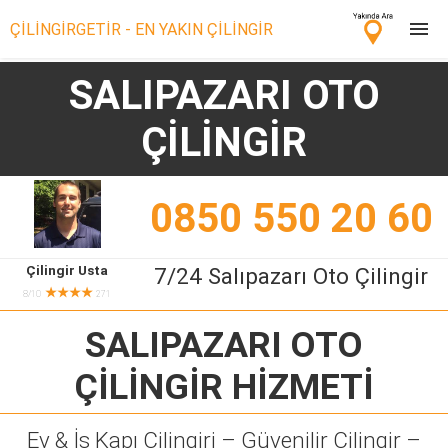
ÇİLİNGİRGETİR - EN YAKIN ÇİLİNGİR
SALIPAZARI OTO
Çilingir Ara
ÇİLİNGİR
Çilingir misin? Bize Katıl!
0850 550 20 60
Çilingir Usta
7/24 Salıpazarı Oto Çilingir
★★★★
8/10
271
SALIPAZARI OTO
ÇİLİNGİR
HİZMETİ
Ev & İş Kapı Çilingiri – Güvenilir Çilingir –