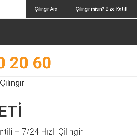
Çilingir Ara
Çilingir misin? Bize Katıl!
0 20 60
Çilingir
ETİ
tili – 7/24 Hızlı Çilingir