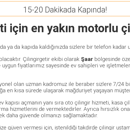
15-20 Dakikada Kapında!
 için en yakın motorlu çil
a ya da kapıda kaldığınızda sizlere bir telefon kadar u
lacaktır. Çilingirgetir ekibi olarak
Şaar
bölgesinde özel 
 uygun fiyatlarımız sayesinde ev sahipleri ve işletmele
syonel olan uzman kadromuz ile beraber sizlere 7/24 bi
a en kısa sürede ulaşarak mağduriyet yaşayan müşterile
 ev kapısı açmanın yanı sıra oto çilingir hizmeti, kasa ç
rma hizmetlerini de vermektedirler. Ayrıca hırsızlık ona
rerek daha güvende olmanızı sağlamaktadır.
e güven vermesi için, istenildiği takdirde çilingir ustamı