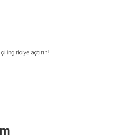
ilingiriciye açtırın!
ım