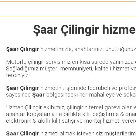
Şaar Çilingir
hizmeti
Şaar Çilingir
hizmetimizle, anahtarınızı unuttuğunuzd
Motorlu çilingir servisimiz en kısa sürede yanınızda o
Sağladığımız müşteri memnuniyeti, kaliteli hizmet ve
tercihiyiz.
Şaar Çilingir
hizmetini, işlerinde tecrübeli ve profe
sayesinde
Şaar
bölgesindeki her mahalleye ve sokağ
Uzman Çilingir ekibimiz, çilingirin temel görevi olan
anahtar kopyalama ile birlikte kilit değiştirme & ona
elektronik & akıllı kilit satışı ve montaj hizmeti ve
Şaar Çilingir
hizmeti almak isteyen siz müşterilerimiz