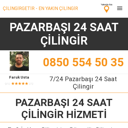
ÇİLİNGİRGETİR - EN YAKIN ÇİLİNGİR
PAZARBAŞI 24 SAAT
Çilingir Ara
ÇİLİNGİR
Çilingir misin? Bize Katıl!
0850 554 50 35
Faruk Usta
7/24 Pazarbaşı 24 Saat
★★★★★
9/10
272
Çilingir
PAZARBAŞI 24 SAAT
ÇİLİNGİR
HİZMETİ