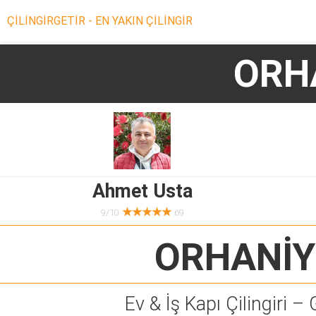
ÇİLİNGİRGETİR - EN YAKIN ÇİLİNGİR
ORH
Ahmet Usta
★★★★★
9/10
69
ORHANİY
Ev & İş Kapı Çilingiri – 