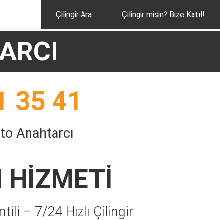
Çilingir Ara
Çilingir misin? Bize Katıl!
ARCI
1 35 41
to Anahtarcı
I
HİZMETİ
tili – 7/24 Hızlı Çilingir