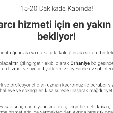
15-20 Dakikada Kapında!
arcı
hizmeti için en yakın 
bekliyor!
unuttuğunuzda ya da kapıda kaldığınızda sizlere bir tel
lacaktır. Çilingirgetir ekibi olarak
Orhaniye
bölgesinde 
eli hizmet ve uygun fiyatlarımız sayesinde ev sahipleri
eli ve profesyonel olan uzman kadromuz ile beraber siz
alleye ve sokağa en kısa sürede ulaşarak mağduriyet y
 ev kapısı açmanın yanı sıra oto çilingir hizmeti, kasa ç
rma hizmetlerini de vermektedirler. Ayrıca hırsızlık ona