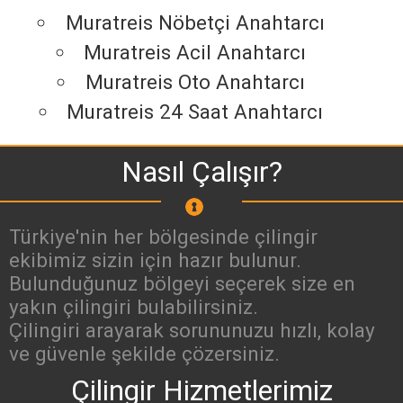
Muratreis Nöbetçi Anahtarcı
Muratreis Acil Anahtarcı
Muratreis Oto Anahtarcı
Muratreis 24 Saat Anahtarcı
Nasıl Çalışır?
Türkiye'nin her bölgesinde çilingir
ekibimiz sizin için hazır bulunur.
Bulunduğunuz bölgeyi seçerek size en
yakın çilingiri bulabilirsiniz.
Çilingiri arayarak sorununuzu hızlı, kolay
ve güvenle şekilde çözersiniz.
Çilingir Hizmetlerimiz