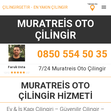
ÇİLİNGİRGETİR - EN YAKIN ÇİLİNGİR
MURATREİS OTO
Çilingir Ara
ÇİLİNGİR
Çilingir misin? Bize Katıl!
0850 554 50 35
Faruk Usta
7/24 Muratreis Oto Çilingir
★★★★★
10/10
257
MURATREİS OTO
ÇİLİNGİR
HİZMETİ
Ev & İş Kapı Çilingiri – Güvenilir Çilingir –