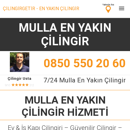
ÇİLİNGİRGETİR - EN YAKIN ÇİLİNGİR
MULLA EN YAKIN
Çilingir Ara
ÇİLİNGİR
Çilingir misin? Bize Katıl!
0850 550 20 60
Çilingir Usta
7/24 Mulla En Yakın Çilingir
★★★★★
9/10
212
MULLA EN YAKIN
ÇİLİNGİR
HİZMETİ
Ev & İş Kapı Çilingiri – Güvenilir Çilingir –