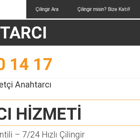
Çilingir Ara
Çilingir misin? Bize Katıl!
TARCI
0 14 17
tçi Anahtarcı
CI
HİZMETİ
tili – 7/24 Hızlı Çilingir