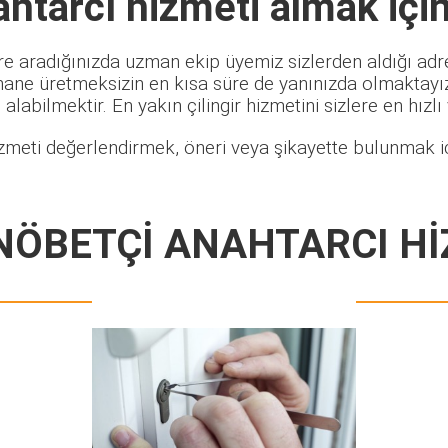
htarcı
hizmeti almak içi
re aradığınızda uzman ekip üyemiz sizlerden aldığı adre
hane üretmeksizin en kısa süre de yanınızda olmaktayız.
alabilmektir. En yakın çilingir hizmetini sizlere en hızlı
zmeti değerlendirmek, öneri veya şikayette bulunmak iç
NÖBETÇİ ANAHTARCI Hİ