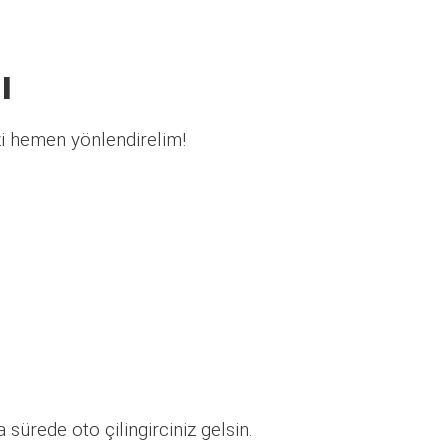
ı
zi hemen yönlendirelim!
sürede oto çilingirciniz gelsin.