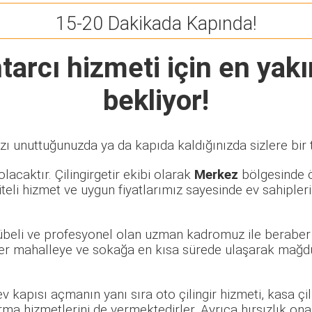
15-20 Dakikada Kapında!
tarcı
hizmeti için en yakı
bekliyor!
zı unuttuğunuzda ya da kapıda kaldığınızda sizlere bir 
lacaktır. Çilingirgetir ekibi olarak
Merkez
bölgesinde öz
eli hizmet ve uygun fiyatlarımız sayesinde ev sahipleri
rübeli ve profesyonel olan uzman kadromuz ile beraber 
r mahalleye ve sokağa en kısa sürede ulaşarak mağduri
 ev kapısı açmanın yanı sıra oto çilingir hizmeti, kasa ç
rma hizmetlerini de vermektedirler. Ayrıca hırsızlık ona