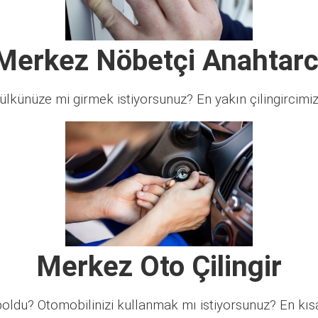
Merkez Nöbetçi Anahtarc
lkünüze mi girmek istiyorsunuz? En yakın çilingircimi
Merkez Oto Çilingir
ldu? Otomobilinizi kullanmak mı istiyorsunuz? En kısa 