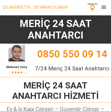
ÇİLİNGİRGETİR - EN YAKIN ÇİLİNGİR
MERİÇ 24 SAAT
Çilingir Ara
ANAHTARCI
Çilingir misin? Bize Katıl!
0850 550 09 14
Mehmet Usta
7/24 Meriç 24 Saat Anahtarcı
★★★★
7/10
154
MERİÇ 24 SAAT
ANAHTARCI
HİZMETİ
Ev & İş Kapı Çilingiri – Güvenilir Çilingir –