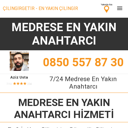
ÇİLİNGİRGETİR - EN YAKIN ÇİLİNGİR
MEDRESE EN YAKIN
Çilingir Ara
ANAHTARCI
Çilingir misin? Bize Katıl!
0850 557 87 30
Aziz Usta
7/24 Medrese En Yakın
★★★★
7/10
234
Anahtarcı
MEDRESE EN YAKIN
ANAHTARCI
HİZMETİ