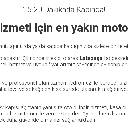
15-20 Dakikada Kapında!
izmeti için en yakın motorl
nuttuğunuzda ya da kapıda kaldığınızda sizlere bir tele
lacaktır. Çilingirgetir ekibi olarak
Lalapaşa
bölgesinde 
eli hizmet ve uygun fiyatlarımız sayesinde ev sahipleri
li ve profesyonel olan uzman kadromuz ile beraber sizle
alleye ve sokağa en kısa sürede ulaşarak mağduriyet y
 ev kapısı açmanın yanı sıra oto çilingir hizmeti, kasa ç
rma hizmetlerini de vermektedirler. Ayrıca hırsızlık ona
rerek daha güvende olmanızı sağlamaktadır.