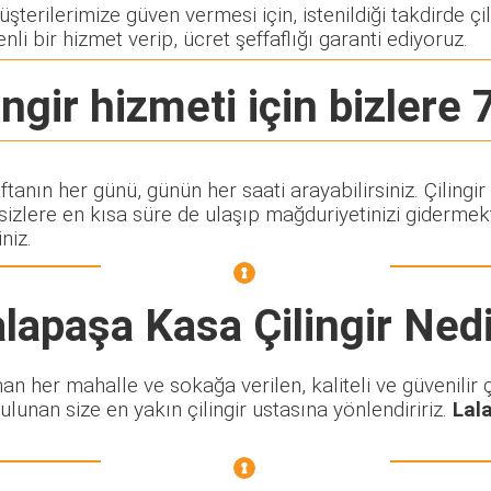
terilerimize güven vermesi için, istenildiği takdirde çili
nli bir hizmet verip, ücret şeffaflığı garanti ediyoruz.
ngir
hizmeti için bizlere 7
aftanın her günü, günün her saati arayabilirsiniz. Çilin
lere en kısa süre de ulaşıp mağduriyetinizi gidermekte
niz.
lapaşa Kasa Çilingir
Nedi
n her mahalle ve sokağa verilen, kaliteli ve güvenilir çi
ulunan size en yakın çilingir ustasına yönlendiririz.
Lal