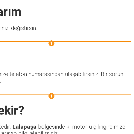
arım
nizi değiştirsin.
ize telefon numarasından ulaşabilirsiniz. Bir sorun
.
ekir?
tedir.
Lalapaşa
bölgesinde ki motorlu çilingircimize
ayıp bilgi alabilirsiniz.