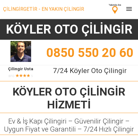
ÇİLİNGİRGETİR - EN YAKIN ÇİLİNGİR
KÖYLER OTO ÇİLİNGİR
Çilingir Ara
Çilingir misin? Bize Katıl!
0850 550 20 60
Çilingir Usta
7/24 Köyler Oto Çilingir
★★★★
8/10
5
KÖYLER OTO ÇİLİNGİR
HİZMETİ
Ev & İş Kapı Çilingiri – Güvenilir Çilingir –
Uygun Fiyat ve Garantili – 7/24 Hızlı Çilingir