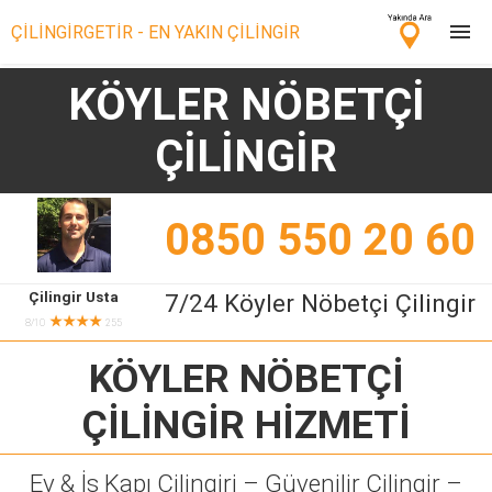
ÇİLİNGİRGETİR - EN YAKIN ÇİLİNGİR
KÖYLER NÖBETÇİ
Çilingir Ara
ÇİLİNGİR
Çilingir misin? Bize Katıl!
0850 550 20 60
Çilingir Usta
7/24 Köyler Nöbetçi Çilingir
★★★★
8/10
255
KÖYLER NÖBETÇİ
ÇİLİNGİR
HİZMETİ
Ev & İş Kapı Çilingiri – Güvenilir Çilingir –