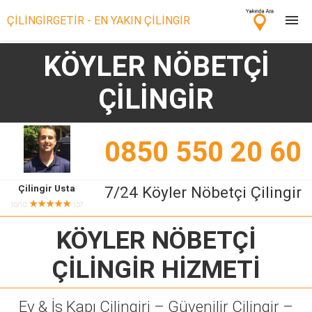
ÇİLİNGİRGETİR - EN YAKIN ÇİLİNGİR
KÖYLER NÖBETÇİ
Çilingir Ara
ÇİLİNGİR
Çilingir misin? Bize Katıl!
0850 550 20 60
Çilingir Usta
7/24 Köyler Nöbetçi Çilingir
★★★★★
10/10
157
KÖYLER NÖBETÇİ
ÇİLİNGİR
HİZMETİ
Ev & İş Kapı Çilingiri – Güvenilir Çilingir –