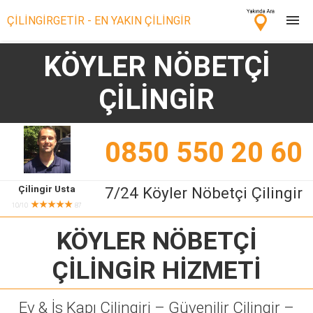
ÇİLİNGİRGETİR - EN YAKIN ÇİLİNGİR
KÖYLER NÖBETÇİ
Çilingir Ara
ÇİLİNGİR
Çilingir misin? Bize Katıl!
0850 550 20 60
Çilingir Usta
7/24 Köyler Nöbetçi Çilingir
★★★★★
10/10
87
KÖYLER NÖBETÇİ
ÇİLİNGİR
HİZMETİ
Ev & İş Kapı Çilingiri – Güvenilir Çilingir –