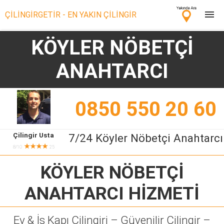
ÇİLİNGİRGETİR - EN YAKIN ÇİLİNGİR
KÖYLER NÖBETÇİ
Çilingir Ara
ANAHTARCI
Çilingir misin? Bize Katıl!
0850 550 20 60
Çilingir Usta
7/24 Köyler Nöbetçi Anahtarcı
★★★★
8/10
25
KÖYLER NÖBETÇİ
ANAHTARCI
HİZMETİ
Ev & İş Kapı Çilingiri – Güvenilir Çilingir –