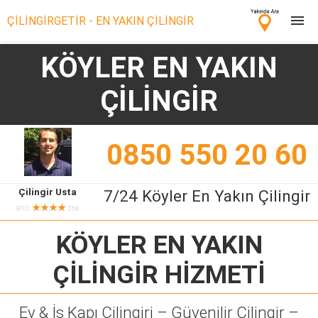
ÇİLİNGİRGETİR - EN YAKIN ÇİLİNGİR
KÖYLER EN YAKIN
Çilingir Ara
ÇİLİNGİR
Çilingir misin? Bize Katıl!
0850 550 20 60
Çilingir Usta
7/24 Köyler En Yakın Çilingir
★★★★
8/10
268
KÖYLER EN YAKIN
ÇİLİNGİR
HİZMETİ
Ev & İş Kapı Çilingiri – Güvenilir Çilingir –