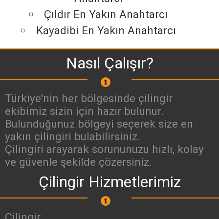
Çıldır En Yakın Anahtarcı
Kayadibi En Yakın Anahtarcı
Nasıl Çalışır?
Türkiye'nin her bölgesinde çilingir
ekibimiz sizin için hazır bulunur.
Bulunduğunuz bölgeyi seçerek size en
yakın çilingiri bulabilirsiniz.
Çilingiri arayarak sorununuzu hızlı, kolay
ve güvenle şekilde çözersiniz.
Çilingir Hizmetlerimiz
Çilingir