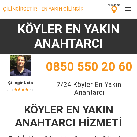
ÇİLİNGİRGETİR - EN YAKIN ÇİLİNGİR
KÖYLER EN YAKIN
Çilingir Ara
ANAHTARCI
Çilingir misin? Bize Katıl!
0850 550 20 60
Çilingir Usta
7/24 Köyler En Yakın
★★★★
7/10
290
Anahtarcı
KÖYLER EN YAKIN
ANAHTARCI
HİZMETİ