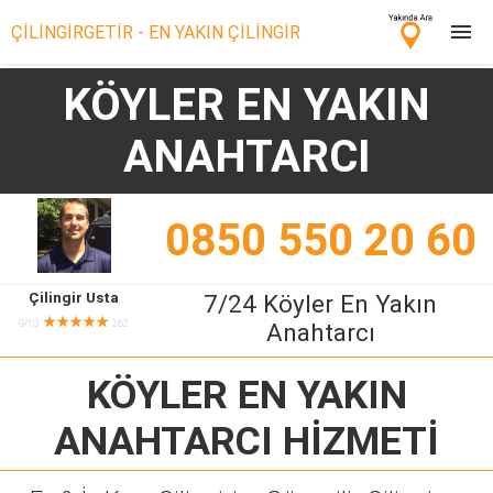
ÇİLİNGİRGETİR - EN YAKIN ÇİLİNGİR
KÖYLER EN YAKIN
Çilingir Ara
ANAHTARCI
Çilingir misin? Bize Katıl!
0850 550 20 60
Çilingir Usta
7/24 Köyler En Yakın
★★★★★
9/10
262
Anahtarcı
KÖYLER EN YAKIN
ANAHTARCI
HİZMETİ