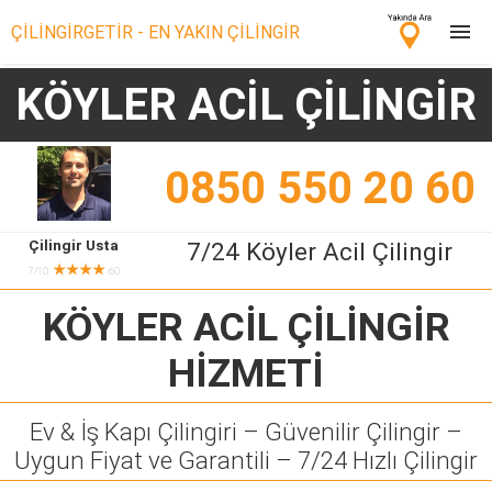
ÇİLİNGİRGETİR - EN YAKIN ÇİLİNGİR
KÖYLER ACİL ÇİLİNGİR
Çilingir Ara
Çilingir misin? Bize Katıl!
0850 550 20 60
Çilingir Usta
7/24 Köyler Acil Çilingir
★★★★
7/10
60
KÖYLER ACİL ÇİLİNGİR
HİZMETİ
Ev & İş Kapı Çilingiri – Güvenilir Çilingir –
Uygun Fiyat ve Garantili – 7/24 Hızlı Çilingir