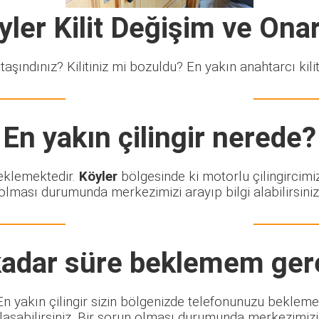
yler Kilit Değişim ve Ona
taşındınız? Kilitiniz mi bozuldu? En yakın anahtarcı kiliti
En yakın çilingir nerede?
beklemektedir.
Köyler
bölgesinde ki motorlu çilingircimi
olması durumunda merkezimizi arayıp bilgi alabilirsiniz
adar süre beklemem ger
. En yakın çilingir sizin bölgenizde telefonunuzu bekleme
şabilirsiniz. Bir sorun olması durumunda merkezimizi ar