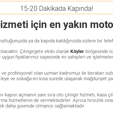
15-20 Dakikada Kapında!
izmeti için en yakın motor
nuttuğunuzda ya da kapıda kaldığınızda sizlere bir tele
lacaktır. Çilingirgetir ekibi olarak
Köyler
bölgesinde öze
 uygun fiyatlarımız sayesinde ev sahipleri ve işletmele
li ve profesyonel olan uzman kadromuz ile beraber sizle
eye ve sokağa en kısa sürede ulaşarak mağduriyet yaşa
 ev kapısı açmanın yanı sıra oto çilingir hizmeti, kasa ç
rma hizmetlerini de vermektedirler. Ayrıca hırsızlık ona
rerek daha güvende olmanızı sağlamaktadır.