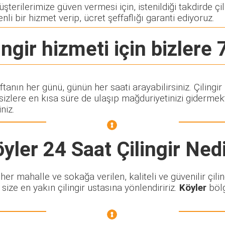
terilerimize güven vermesi için, istenildiği takdirde çili
nli bir hizmet verip, ücret şeffaflığı garanti ediyoruz.
ingir
hizmeti için bizlere 
aftanın her günü, günün her saati arayabilirsiniz. Çilin
lere en kısa süre de ulaşıp mağduriyetinizi gidermekte
niz.
yler 24 Saat Çilingir
Nedi
r mahalle ve sokağa verilen, kaliteli ve güvenilir çilin
size en yakın çilingir ustasına yönlendiririz.
Köyler
bölg