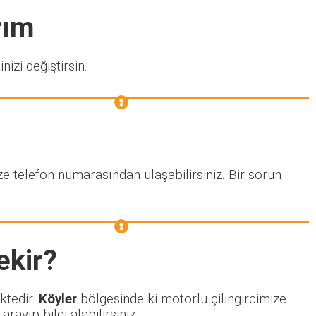
rım
nizi değiştirsin.
ze telefon numarasından ulaşabilirsiniz. Bir sorun
.
ekir?
ktedir.
Köyler
bölgesinde ki motorlu çilingircimize
ayıp bilgi alabilirsiniz.