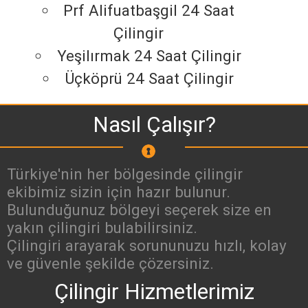
Prf Alifuatbaşgil 24 Saat
Çilingir
Yeşilırmak 24 Saat Çilingir
Üçköprü 24 Saat Çilingir
Nasıl Çalışır?
Türkiye'nin her bölgesinde çilingir
ekibimiz sizin için hazır bulunur.
Bulunduğunuz bölgeyi seçerek size en
yakın çilingiri bulabilirsiniz.
Çilingiri arayarak sorununuzu hızlı, kolay
ve güvenle şekilde çözersiniz.
Çilingir Hizmetlerimiz