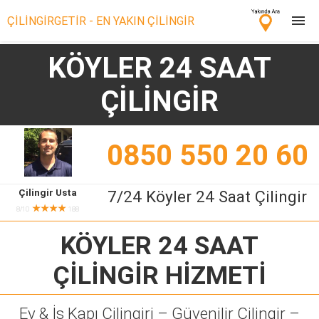
ÇİLİNGİRGETİR - EN YAKIN ÇİLİNGİR
KÖYLER 24 SAAT
Çilingir Ara
ÇİLİNGİR
Çilingir misin? Bize Katıl!
0850 550 20 60
Çilingir Usta
7/24 Köyler 24 Saat Çilingir
★★★★
8/10
188
KÖYLER 24 SAAT
ÇİLİNGİR
HİZMETİ
Ev & İş Kapı Çilingiri – Güvenilir Çilingir –