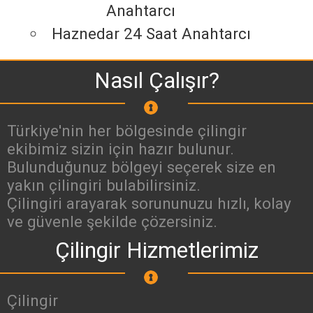
Anahtarcı
Haznedar 24 Saat Anahtarcı
Nasıl Çalışır?
Türkiye'nin her bölgesinde çilingir
ekibimiz sizin için hazır bulunur.
Bulunduğunuz bölgeyi seçerek size en
yakın çilingiri bulabilirsiniz.
Çilingiri arayarak sorununuzu hızlı, kolay
ve güvenle şekilde çözersiniz.
Çilingir Hizmetlerimiz
Çilingir