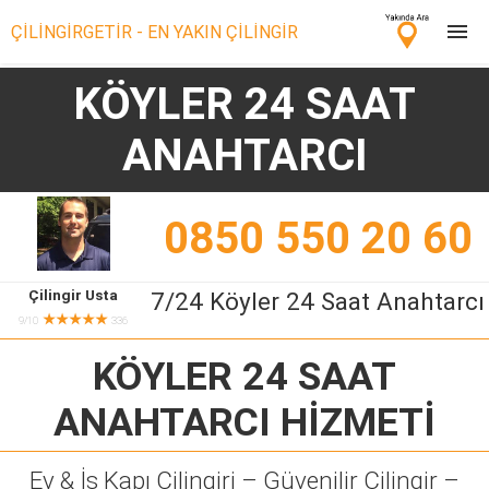
ÇİLİNGİRGETİR - EN YAKIN ÇİLİNGİR
KÖYLER 24 SAAT
Çilingir Ara
ANAHTARCI
Çilingir misin? Bize Katıl!
0850 550 20 60
Çilingir Usta
7/24 Köyler 24 Saat Anahtarcı
★★★★★
9/10
336
KÖYLER 24 SAAT
ANAHTARCI
HİZMETİ
Ev & İş Kapı Çilingiri – Güvenilir Çilingir –