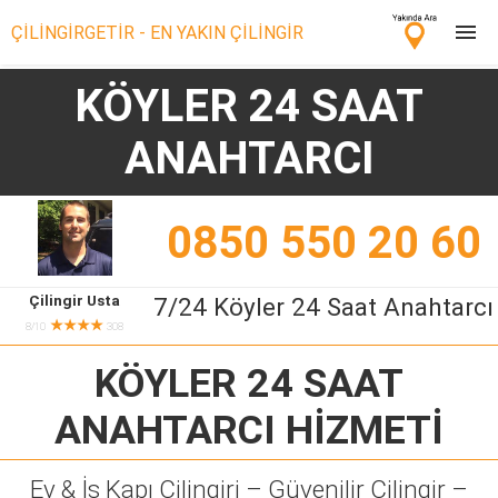
ÇİLİNGİRGETİR - EN YAKIN ÇİLİNGİR
KÖYLER 24 SAAT
Çilingir Ara
ANAHTARCI
Çilingir misin? Bize Katıl!
0850 550 20 60
Çilingir Usta
7/24 Köyler 24 Saat Anahtarcı
★★★★
8/10
308
KÖYLER 24 SAAT
ANAHTARCI
HİZMETİ
Ev & İş Kapı Çilingiri – Güvenilir Çilingir –