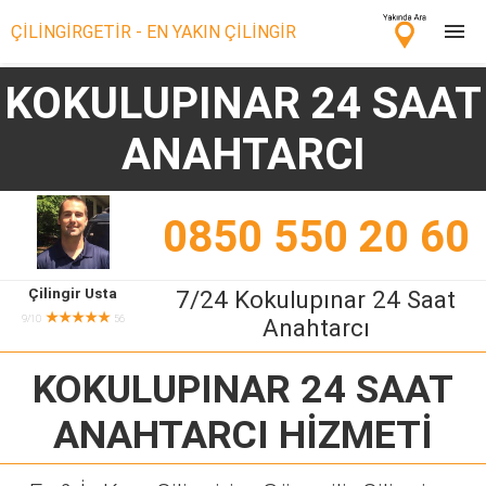
ÇİLİNGİRGETİR - EN YAKIN ÇİLİNGİR
KOKULUPINAR 24 SAAT
Çilingir Ara
ANAHTARCI
Çilingir misin? Bize Katıl!
0850 550 20 60
Çilingir Usta
7/24 Kokulupınar 24 Saat
★★★★★
9/10
56
Anahtarcı
KOKULUPINAR 24 SAAT
ANAHTARCI
HİZMETİ