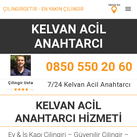
ÇİLİNGİRGETİR - EN YAKIN ÇİLİNGİR
KELVAN ACİL
Çilingir Ara
ANAHTARCI
Çilingir misin? Bize Katıl!
0850 550 20 60
Çilingir Usta
7/24 Kelvan Acil Anahtarcı
★★★★
7/10
180
KELVAN ACİL
ANAHTARCI
HİZMETİ
Ev & İş Kapı Çilingiri – Güvenilir Çilingir –