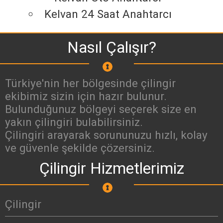
Kelvan 24 Saat Anahtarcı
Nasıl Çalışır?
Türkiye'nin her bölgesinde çilingir
ekibimiz sizin için hazır bulunur.
Bulunduğunuz bölgeyi seçerek size en
yakın çilingiri bulabilirsiniz.
Çilingiri arayarak sorununuzu hızlı, kolay
ve güvenle şekilde çözersiniz.
Çilingir Hizmetlerimiz
Çilingir