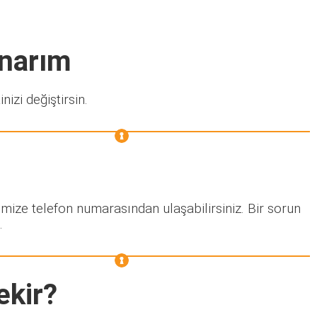
Onarım
nizi değiştirsin.
imize telefon numarasından ulaşabilirsiniz. Bir sorun
.
ekir?