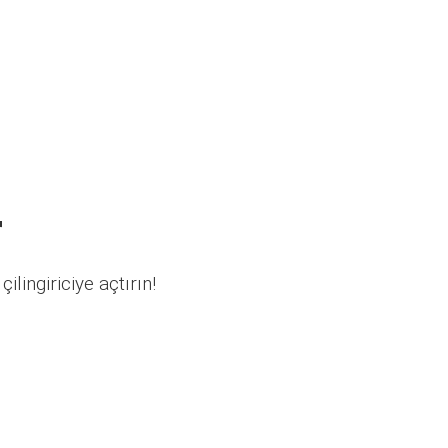
r
ilingiriciye açtırın!