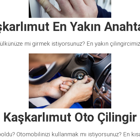
karlımut En Yakın Anaht
lkünüze mi girmek istiyorsunuz? En yakın çilingircimi
Kaşkarlımut Oto Çilingir
ldu? Otomobilinizi kullanmak mı istiyorsunuz? En kısa 