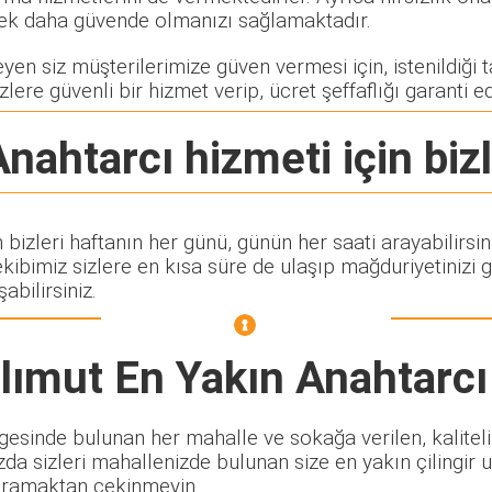
rerek daha güvende olmanızı sağlamaktadır.
en siz müşterilerimize güven vermesi için, istenildiği ta
zlere güvenli bir hizmet verip, ücret şeffaflığı garanti e
Anahtarcı
hizmeti için biz
 bizleri haftanın her günü, günün her saati arayabilirsi
imiz sizlere en kısa süre de ulaşıp mağduriyetinizi g
abilirsiniz.
lımut En Yakın Anahtarcı
esinde bulunan her mahalle ve sokağa verilen, kaliteli v
zda sizleri mahallenizde bulunan size en yakın çilingir u
zi aramaktan çekinmeyin.