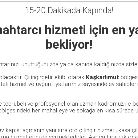
15-20 Dakikada Kapında!
nahtarcı
hizmeti için en ya
bekliyor!
tarınızı unuttuğunuzda ya da kapıda kaldığınızda sizler
lacaktır. Çilingirgetir ekibi olarak
Kaşkarlımut
bölgesi
eli hizmet ve uygun fiyatlarımız sayesinde ev sahipleri
de tecrübeli ve profesyonel olan uzman kadromuz ile be
ölgesindeki her mahalleye ve sokağa en kısa sürede u
 ev kapısı açmanın yanı sıra oto çilingir hizmeti, kasa ç
rma hizmetlerini de vermektedirler. Ayrıca hırsızlık ona