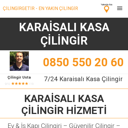
ÇİLİNGİRGETİR - EN YAKIN ÇİLİNGİR
KARAİSALI KASA
Çilingir Ara
ÇİLİNGİR
Çilingir misin? Bize Katıl!
0850 550 20 60
Çilingir Usta
7/24 Karaisalı Kasa Çilingir
★★★★★
9/10
119
KARAİSALI KASA
ÇİLİNGİR
HİZMETİ
Ev & İş Kapı Çilingiri – Güvenilir Çilingir –