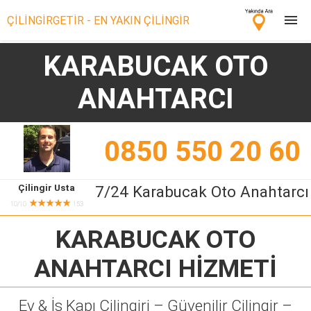
ÇİLİNGİRGETİR - EN YAKIN ÇİLİNGİR
KARABUCAK OTO
Çilingir Ara
ANAHTARCI
Çilingir misin? Bize Katıl!
0850 550 20 60
Çilingir Usta
7/24 Karabucak Oto Anahtarcı
★★★★★
10/10
153
KARABUCAK OTO
ANAHTARCI
HİZMETİ
Ev & İş Kapı Çilingiri – Güvenilir Çilingir –