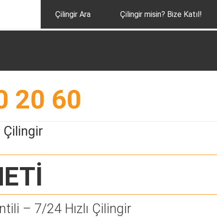
Çilingir Ara
Çilingir misin? Bize Katıl!
0 20 60
Çilingir
ETİ
tili – 7/24 Hızlı Çilingir