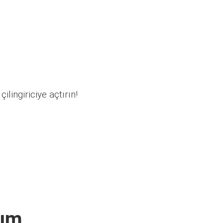
ilingiriciye açtırın!
rım