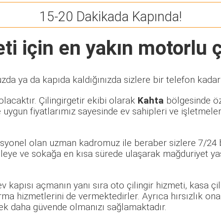
15-20 Dakikada Kapında!
i için en yakın motorlu çi
zda ya da kapıda kaldığınızda sizlere bir telefon kadar
lacaktır. Çilingirgetir ekibi olarak
Kahta
bölgesinde öze
 uygun fiyatlarımız sayesinde ev sahipleri ve işletmele
fesyonel olan uzman kadromuz ile beraber sizlere 7/24 b
eye ve sokağa en kısa sürede ulaşarak mağduriyet yaşa
 ev kapısı açmanın yanı sıra oto çilingir hizmeti, kasa ç
rma hizmetlerini de vermektedirler. Ayrıca hırsızlık ona
rerek daha güvende olmanızı sağlamaktadır.