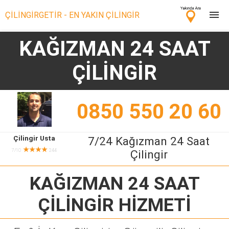
ÇİLİNGİRGETİR - EN YAKIN ÇİLİNGİR
KAĞIZMAN 24 SAAT
Çilingir Ara
ÇİLİNGİR
Çilingir misin? Bize Katıl!
0850 550 20 60
Çilingir Usta
7/24 Kağızman 24 Saat
★★★★
7/10
244
Çilingir
KAĞIZMAN 24 SAAT
ÇİLİNGİR
HİZMETİ