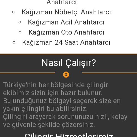
Anahtarcı
Kağızman Nöbetçi Anahtarcı
Kağızman Acil Anahtarcı
Kağızman Oto Anahtarcı
Kağızman 24 Saat Anahtarcı
Nasıl Çalışır?
Türkiye'nin her bölgesinde çilingir
ekibimiz sizin için hazır bulunur.
Bulunduğunuz bölgeyi seçerek size en
yakın çilingiri bulabilirsiniz.
Çilingiri arayarak sorununuzu hızlı, kolay
ve güvenle şekilde çözersiniz.