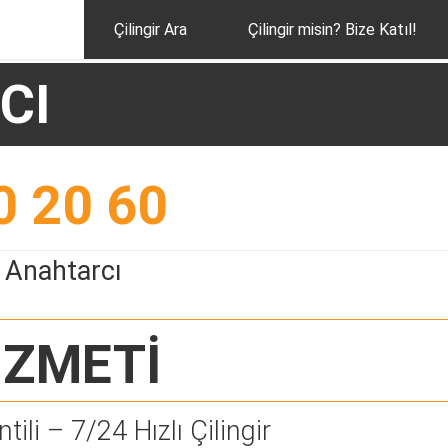
Çilingir Ara
Çilingir misin? Bize Katıl!
CI
0 20 60
 Anahtarcı
İZMETİ
tili – 7/24 Hızlı Çilingir