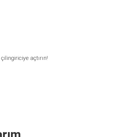
ilingiriciye açtırın!
arım