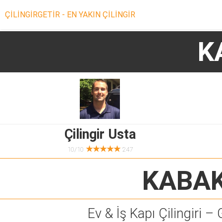
ÇİLİNGİRGETİR - EN YAKIN ÇİLİNGİR
K
Çilingir Usta
★★★★★
10/10
247
KABAK
Ev & İş Kapı Çilingiri – 