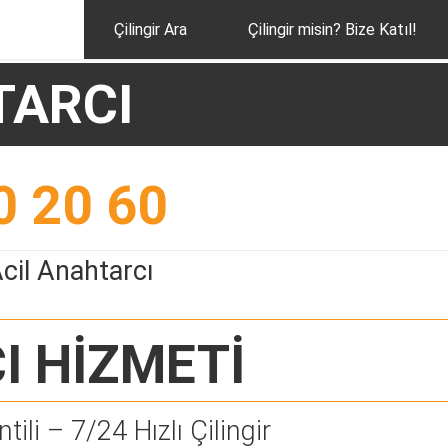
Çilingir Ara
Çilingir misin? Bize Katıl!
TARCI
0 20 60
cil Anahtarcı
I
HİZMETİ
tili – 7/24 Hızlı Çilingir