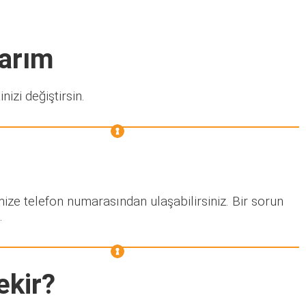
narım
nizi değiştirsin.
mize telefon numarasından ulaşabilirsiniz. Bir sorun
.
ekir?