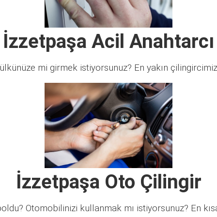
İzzetpaşa Acil Anahtarcı
lkünüze mi girmek istiyorsunuz? En yakın çilingircimi
İzzetpaşa Oto Çilingir
ldu? Otomobilinizi kullanmak mı istiyorsunuz? En kısa 