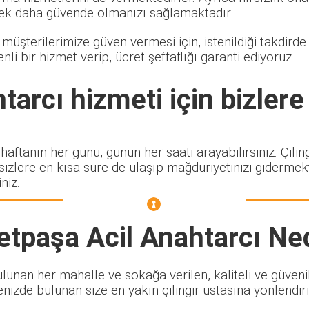
rerek daha güvende olmanızı sağlamaktadır.
üşterilerimize güven vermesi için, istenildiği takdirde ç
nli bir hizmet verip, ücret şeffaflığı garanti ediyoruz.
htarcı
hizmeti için bizlere
 haftanın her günü, günün her saati arayabilirsiniz. Çi
lere en kısa süre de ulaşıp mağduriyetinizi gidermekte
niz.
etpaşa Acil Anahtarcı
Ned
unan her mahalle ve sokağa verilen, kaliteli ve güvenilir
enizde bulunan size en yakın çilingir ustasına yönlendiri
.