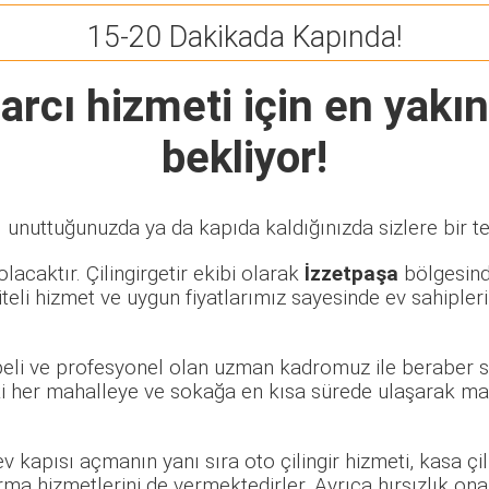
15-20 Dakikada Kapında!
arcı
hizmeti için en yakın
bekliyor!
ı unuttuğunuzda ya da kapıda kaldığınızda sizlere bir t
lacaktır. Çilingirgetir ekibi olarak
İzzetpaşa
bölgesinde
eli hizmet ve uygun fiyatlarımız sayesinde ev sahipleri
übeli ve profesyonel olan uzman kadromuz ile beraber s
 her mahalleye ve sokağa en kısa sürede ulaşarak mağd
 ev kapısı açmanın yanı sıra oto çilingir hizmeti, kasa ç
rma hizmetlerini de vermektedirler. Ayrıca hırsızlık ona