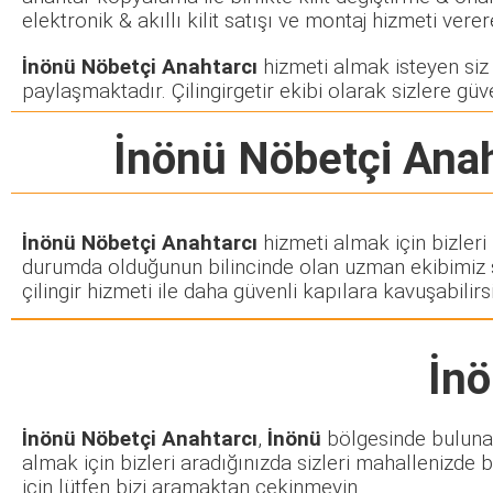
elektronik & akıllı kilit satışı ve montaj hizmeti ve
İnönü Nöbetçi Anahtarcı
hizmeti almak isteyen siz m
paylaşmaktadır. Çilingirgetir ekibi olarak sizlere güve
İnönü Nöbetçi Anah
İnönü Nöbetçi Anahtarcı
hizmeti almak için bizleri
durumda olduğunun bilincinde olan uzman ekibimiz siz
çilingir hizmeti ile daha güvenli kapılara kavuşabilirsi
İnö
İnönü Nöbetçi Anahtarcı
,
İnönü
bölgesinde bulunan 
almak için bizleri aradığınızda sizleri mahallenizde b
için lütfen bizi aramaktan çekinmeyin.