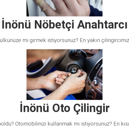
İnönü Nöbetçi Anahtarcı
lkünüze mi girmek istiyorsunuz? En yakın çilingircimi
İnönü Oto Çilingir
ldu? Otomobilinizi kullanmak mı istiyorsunuz? En kısa 