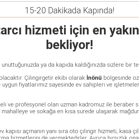
15-20 Dakikada Kapında!
arcı
hizmeti için en yakın
bekliyor!
 unuttuğunuzda ya da kapıda kaldığınızda sizlere bir te
lacaktır. Çilingirgetir ekibi olarak
İnönü
bölgesinde özel
 uygun fiyatlarımız sayesinde ev sahipleri ve işletmele
übeli ve profesyonel olan uzman kadromuz ile beraber s
 mahalleye ve sokağa en kısa sürede ulaşarak mağduriy
 ev kapısı açmanın yanı sıra oto çilingir hizmeti, kasa ç
rma hizmetlerini de vermektedirler. Ayrıca hırsızlık ona