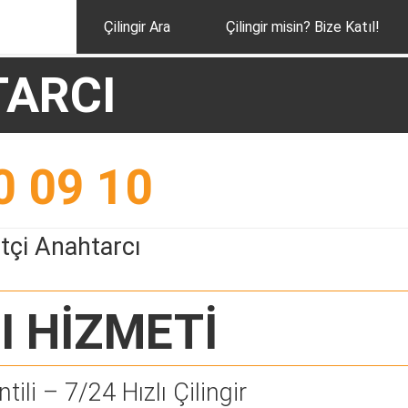
Çilingir Ara
Çilingir misin? Bize Katıl!
TARCI
0 09 10
tçi Anahtarcı
I
HİZMETİ
tili – 7/24 Hızlı Çilingir