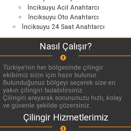
İnciksuyu Acil Anahtarcı
İnciksuyu Oto Anahtarcı
İnciksuyu 24 Saat Anahtarcı
Nasıl Çalışır?
Türkiye'nin her bölgesinde çilingir
ekibimiz sizin için hazır bulunur.
Bulunduğunuz bölgeyi seçerek size en
yakın çilingiri bulabilirsiniz.
Çilingiri arayarak sorununuzu hızlı, kolay
ve güvenle şekilde çözersiniz.
Çilingir Hizmetlerimiz