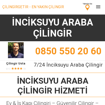
ÇİLİNGİRGETİR - EN YAKIN ÇİLİNGİR
İNCİKSUYU ARABA
Çilingir Ara
ÇİLİNGİR
Çilingir misin? Bize Katıl!
0850 550 20 60
Çilingir Usta
7/24 İnciksuyu Araba Çilingir
★★★★
8/10
78
İNCİKSUYU ARABA
ÇİLİNGİR
HİZMETİ
Ev & İş Kapı Çilingiri – Güvenilir Çilingir –