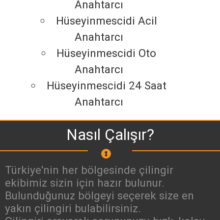
Anahtarcı
Hüseyinmescidi Acil
Anahtarcı
Hüseyinmescidi Oto
Anahtarcı
Hüseyinmescidi 24 Saat
Anahtarcı
Nasıl Çalışır?
Türkiye'nin her bölgesinde çilingir
ekibimiz sizin için hazır bulunur.
Bulunduğunuz bölgeyi seçerek size en
yakın çilingiri bulabilirsiniz.