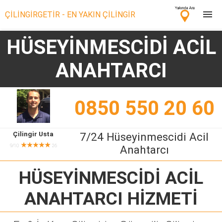
ÇİLİNGİRGETİR - EN YAKIN ÇİLİNGİR
HÜSEYİNMESCİDİ ACİL
Çilingir Ara
ANAHTARCI
Çilingir misin? Bize Katıl!
0850 550 20 60
Çilingir Usta
7/24 Hüseyinmescidi Acil
★★★★★
9/10
26
Anahtarcı
HÜSEYİNMESCİDİ ACİL
ANAHTARCI
HİZMETİ