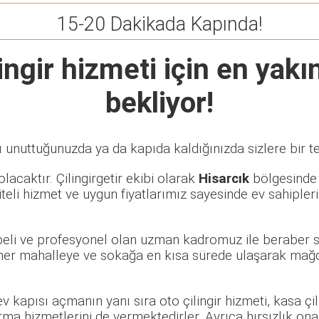
15-20 Dakikada Kapında!
ingir
hizmeti için en yakın
bekliyor!
ı unuttuğunuzda ya da kapıda kaldığınızda sizlere bir t
lacaktır. Çilingirgetir ekibi olarak
Hisarcık
bölgesinde ö
eli hizmet ve uygun fiyatlarımız sayesinde ev sahipleri
übeli ve profesyonel olan uzman kadromuz ile beraber s
er mahalleye ve sokağa en kısa sürede ulaşarak mağdur
 ev kapısı açmanın yanı sıra oto çilingir hizmeti, kasa ç
rma hizmetlerini de vermektedirler. Ayrıca hırsızlık ona