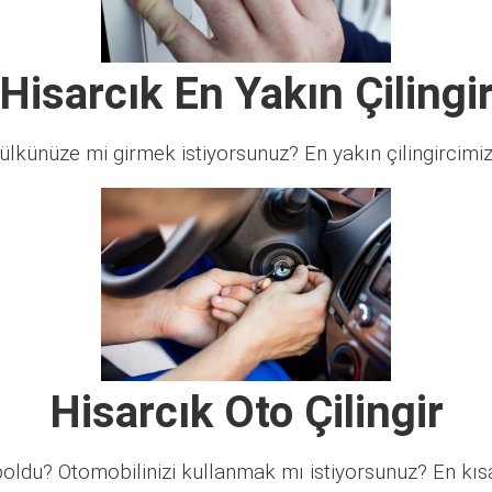
Hisarcık En Yakın Çilingi
lkünüze mi girmek istiyorsunuz? En yakın çilingircimi
Hisarcık Oto Çilingir
ldu? Otomobilinizi kullanmak mı istiyorsunuz? En kısa 