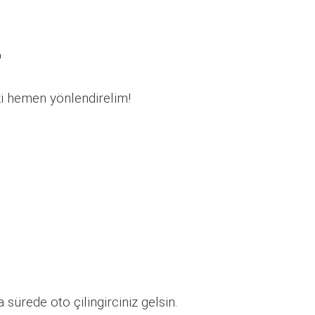
r
zi hemen yönlendirelim!
sürede oto çilingirciniz gelsin.