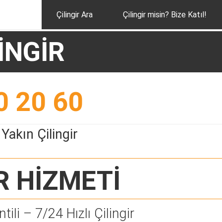
Çilingir Ara
Çilingir misin? Bize Katıl!
İNGİR
0 20 60
Yakın Çilingir
R
HİZMETİ
tili – 7/24 Hızlı Çilingir