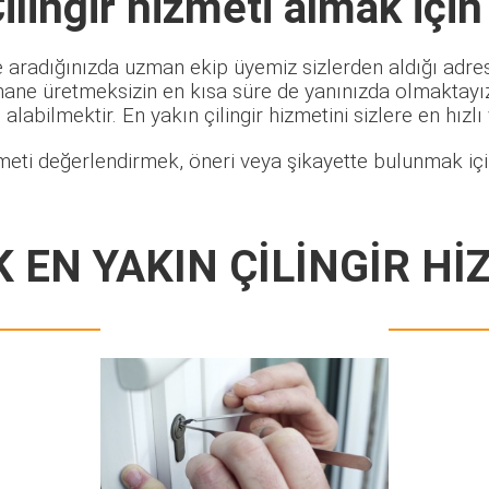
ilingir
hizmeti almak için
e aradığınızda uzman ekip üyemiz sizlerden aldığı adres 
hane üretmeksizin en kısa süre de yanınızda olmaktayız.
alabilmektir. En yakın çilingir hizmetini sizlere en hızlı
meti değerlendirmek, öneri veya şikayette bulunmak için
K EN YAKIN ÇİLİNGİR Hİ