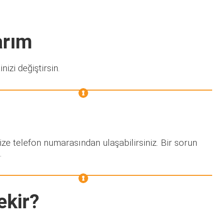
arım
nizi değiştirsin.
ize telefon numarasından ulaşabilirsiniz. Bir sorun
.
ekir?