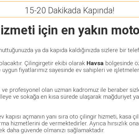
15-20 Dakikada Kapında!
izmeti için en yakın motor
nuttuğunuzda ya da kapıda kaldığınızda sizlere bir tele
lacaktır. Çilingirgetir ekibi olarak
Havsa
bölgesinde öze
 uygun fiyatlarımız sayesinde ev sahipleri ve işletmele
li ve profesyonel olan uzman kadromuz ile beraber sizle
eye ve sokağa en kısa sürede ulaşarak mağduriyet yaşa
 ev kapısı açmanın yanı sıra oto çilingir hizmeti, kasa ç
rma hizmetlerini de vermektedirler. Ayrıca hırsızlık ona
rerek daha güvende olmanızı sağlamaktadır.