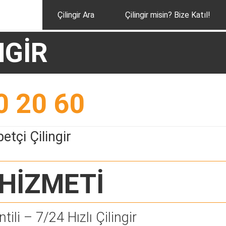
Çilingir Ara
Çilingir misin? Bize Katıl!
NGİR
0 20 60
tçi Çilingir
HİZMETİ
tili – 7/24 Hızlı Çilingir