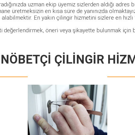
radığınızda uzman ekip üyemiz sizlerden aldığı adres bi
hane üretmeksizin en kısa süre de yanınızda olmaktayız.
alabilmektir. En yakın çilingir hizmetini sizlere en hızlı
i değerlendirmek, öneri veya şikayette bulunmak için b
NÖBETÇİ ÇİLİNGİR HİZ