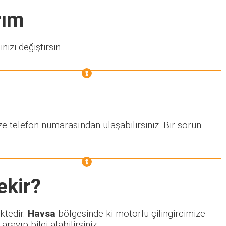
rım
nizi değiştirsin.
ze telefon numarasından ulaşabilirsiniz. Bir sorun
.
ekir?
ktedir.
Havsa
bölgesinde ki motorlu çilingircimize
ayıp bilgi alabilirsiniz.