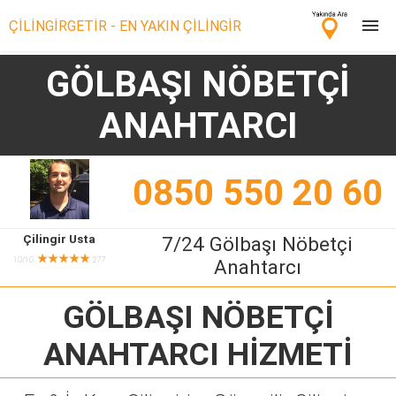
ÇİLİNGİRGETİR - EN YAKIN ÇİLİNGİR
GÖLBAŞI NÖBETÇİ
Çilingir Ara
ANAHTARCI
Çilingir misin? Bize Katıl!
0850 550 20 60
Çilingir Usta
7/24 Gölbaşı Nöbetçi
★★★★★
10/10
277
Anahtarcı
GÖLBAŞI NÖBETÇİ
ANAHTARCI
HİZMETİ