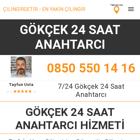
ÇİLİNGİRGETİR - EN YAKIN ÇİLİNGİR
GÖKÇEK 24 SAAT
Çilingir Ara
ANAHTARCI
Çilingir misin? Bize Katıl!
0850 550 14 16
Tayfun Usta
7/24 Gökçek 24 Saat
★★★★★
9/10
56
Anahtarcı
GÖKÇEK 24 SAAT
ANAHTARCI
HİZMETİ