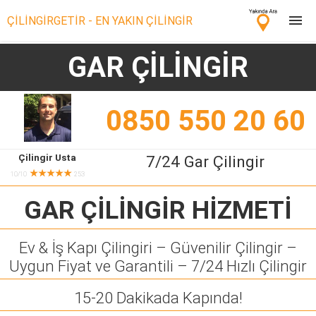
ÇİLİNGİRGETİR - EN YAKIN ÇİLİNGİR
GAR ÇİLİNGİR
Çilingir Ara
Çilingir misin? Bize Katıl!
0850 550 20 60
Çilingir Usta
7/24 Gar Çilingir
★★★★★
10/10
253
GAR ÇİLİNGİR
HİZMETİ
Ev & İş Kapı Çilingiri – Güvenilir Çilingir –
Uygun Fiyat ve Garantili – 7/24 Hızlı Çilingir
15-20 Dakikada Kapında!