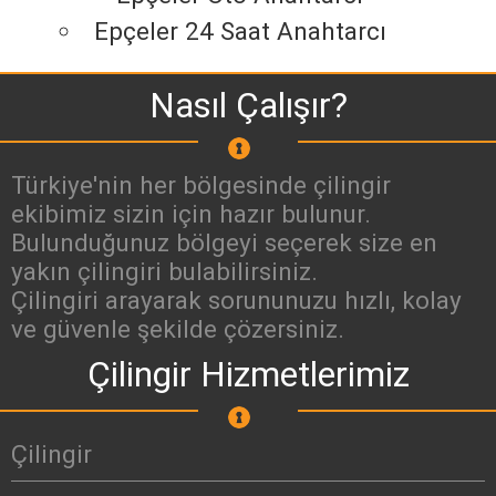
Epçeler 24 Saat Anahtarcı
Nasıl Çalışır?
Türkiye'nin her bölgesinde çilingir
ekibimiz sizin için hazır bulunur.
Bulunduğunuz bölgeyi seçerek size en
yakın çilingiri bulabilirsiniz.
Çilingiri arayarak sorununuzu hızlı, kolay
ve güvenle şekilde çözersiniz.
Çilingir Hizmetlerimiz
Çilingir