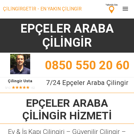
ÇİLİNGİRGETİR - EN YAKIN ÇİLİNGİR
EPÇELER ARABA
Çilingir Ara
ÇİLİNGİR
Çilingir misin? Bize Katıl!
0850 550 20 60
Çilingir Usta
7/24 Epçeler Araba Çilingir
★★★★★
9/10
162
EPÇELER ARABA
ÇİLİNGİR
HİZMETİ
Ev & İş Kapı Çilingiri – Güvenilir Çilingir –